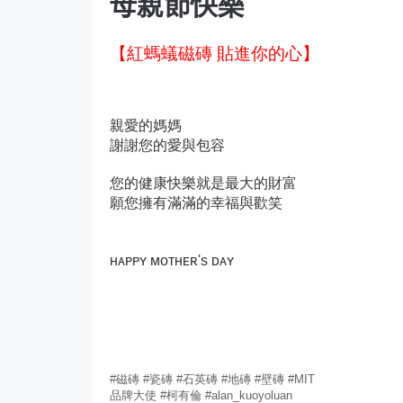
母親節快樂
【紅螞蟻磁磚 貼進你的心】
親愛的媽媽
謝謝您的愛與包容
您的健康快樂就是最大的財富
願您擁有滿滿的幸福與歡笑
ʜᴀᴘᴘʏ ᴍoᴛʜᴇʀ's ᴅᴀʏ
#磁磚 #瓷磚 #石英磚 #地磚 #壁磚 #MIT
品牌大使 #柯有倫 #alan_kuoyoluan